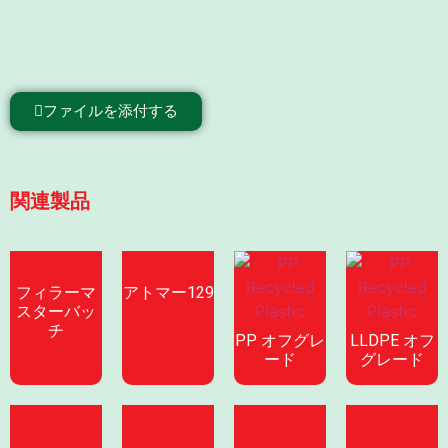
ファイルを添付する
関連製品
フィラーマ
アトマー129
スターバッ
チ
PP オフグレ
LLDPE オフ
ード
グレード