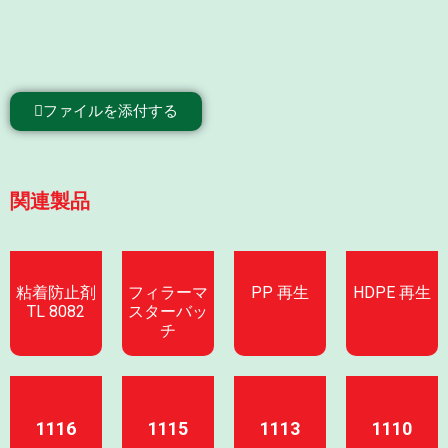
ファイルを添付する
関連製品
粘着防止剤
フィラーマ
PP 再生
HDPE 再生
TL 8082
スターバッ
チ
1116
1115
1113
1110