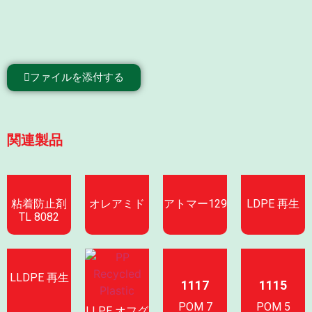
ファイルを添付する
関連製品
粘着防止剤
オレアミド
アトマー129
LDPE 再生
TL 8082
LLDPE 再生
1117
1115
POM 7
POM 5
LLPE オフグ